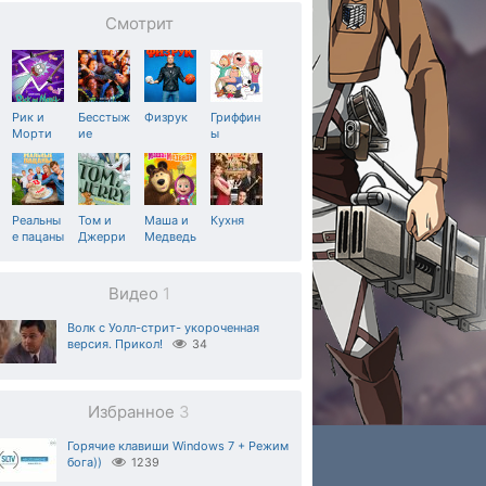
Смотрит
Рик и
Бесстыж
Физрук
Гриффин
Морти
ие
ы
Реальны
Том и
Маша и
Кухня
е пацаны
Джерри
Медведь
Видео
1
Волк с Уолл-стрит- укороченная
версия. Прикол!
34
Избранное
3
Горячие клавиши Windows 7 + Режим
бога))
1239