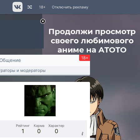
18+
Отключить рекламу
18+
Общение
раторы и модераторы
Рейтинг
Карма
Характер
1
0
0