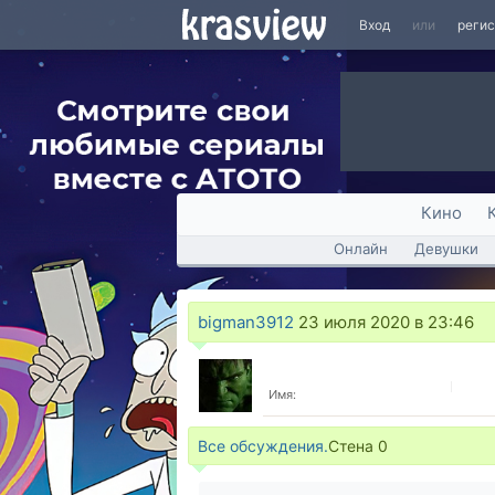
Вход
или
реги
Кино
Онлайн
Девушки
bigman3912
23 июля 2020 в 23:46
Имя:
Все обсуждения.
Стена
0