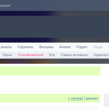
страция
Каналы
Сериалы
Фильмы
Аниме
Радио
Люди
Парни
Познакомиться!
Все
Самые активные
Админист
с начала
|
дерево