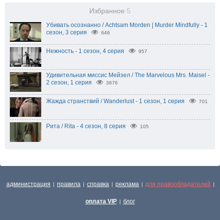
Избранное
5
Убивать осознанно / Achtsam Morden | Murder Mindfully - 1
сезон, 3 серия
646
Нежность - 1 сезон, 4 серия
957
Удивительная миссис Мейзел / The Marvelous Mrs. Maisel -
2 сезон, 1 серия
3676
Жажда странствий / Wanderlust - 1 сезон, 1 серия
701
Рита / Rita - 4 сезон, 8 серия
105
администрация
правила
справка
реклама
для правообладателей
|
|
|
|
|
оплата VIP
блог
|