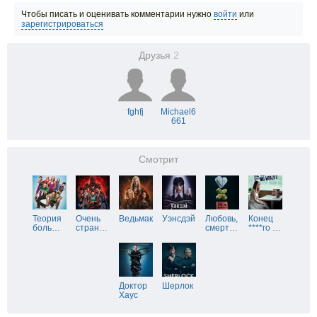
Чтобы писать и оценивать комментарии нужно
войти
или
зарегистрироваться
Друзья
2
fghfj
Michael6
661
Смотрит
Теория
Очень
Ведьмак
Уэнсдэй
Любовь,
Конец
боль
…
стран
…
смерт
…
****го
…
Доктор
Шерлок
Хаус