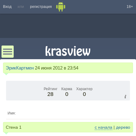
Вход
или
регистрация
18+
ЭрикКартмен
24 июня 2012 в 23:54
Рейтинг
Карма
Характер
28
0
0
Имя:
Стена
1
с начала
|
дерево