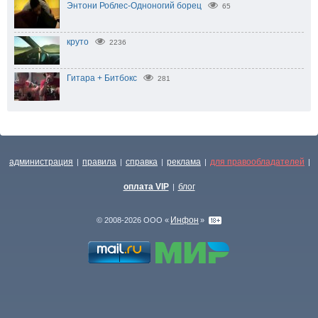
Энтони Роблес-Одноногий борец
65
круто
2236
Гитара + Битбокс
281
администрация
правила
справка
реклама
для правообладателей
|
|
|
|
|
оплата VIP
блог
|
Инфон
© 2008-2026 ООО «
»