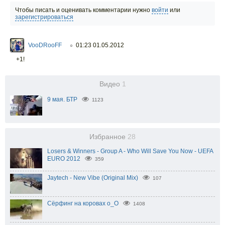
Чтобы писать и оценивать комментарии нужно
войти
или
зарегистрироваться
VooDRooFF
01:23 01.05.2012
○
+1!
Видео
1
9 мая. БТР
1123
Избранное
28
Losers & Winners - Group A - Who Will Save You Now - UEFA
EURO 2012
359
Jaytech - New Vibe (Original Mix)
107
Сёрфинг на коровах o_O
1408