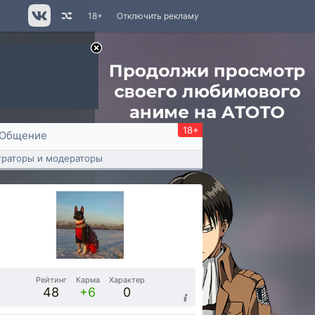
18+
Отключить рекламу
18+
Общение
раторы и модераторы
Рейтинг
Карма
Характер
48
+6
0