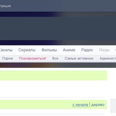
страция
Каналы
Сериалы
Фильмы
Аниме
Радио
Люди
Парни
Познакомиться!
Все
Самые активные
Админист
с начала
|
дерево