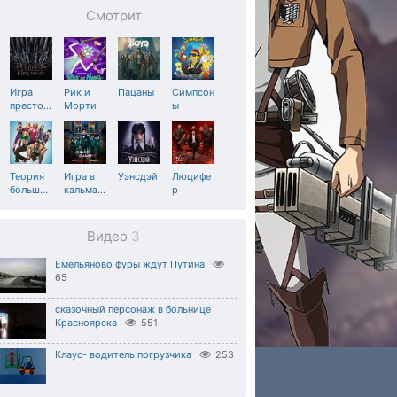
Смотрит
Игра
Рик и
Пацаны
Симпсон
престо
…
Морти
ы
Теория
Игра в
Уэнсдэй
Люцифе
больш
…
кальма
…
р
Видео
3
Емельяново фуры ждут Путина
65
сказочный персонаж в больнице
Красноярска
551
Клаус- водитель погрузчика
253