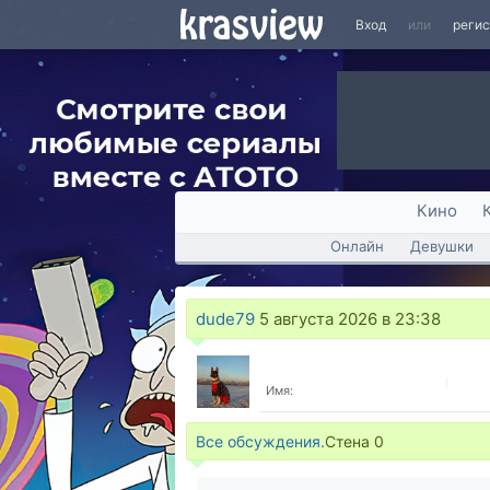
Вход
или
реги
Кино
Онлайн
Девушки
dude79
5 августа 2026 в 23:38
Имя:
Все обсуждения.
Стена
0