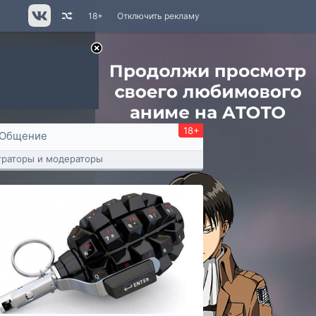
18+
Отключить рекламу
18+
Общение
раторы и модераторы