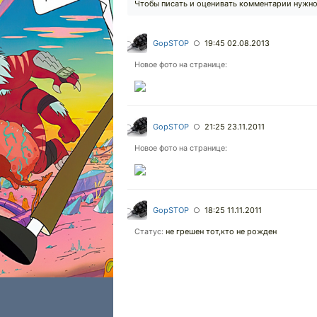
Чтобы писать и оценивать комментарии нужн
GopSTOP
19:45 02.08.2013
○
Новое фото на странице:
GopSTOP
21:25 23.11.2011
○
Новое фото на странице:
GopSTOP
18:25 11.11.2011
○
не грешен тот,кто не рожден
Статус: