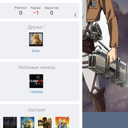
Рейтинг
Карма
Характер
0
−1
0
Друзья
1
Elize
Любимые каналы
+100500
Смотрит