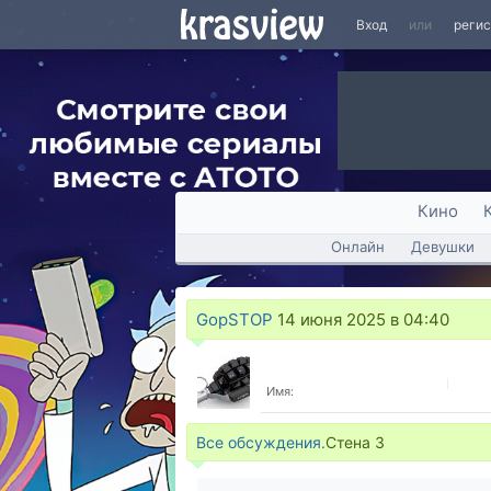
Вход
или
реги
Кино
Онлайн
Девушки
GopSTOP
14 июня 2025 в 04:40
Имя:
Все обсуждения.
Стена
3