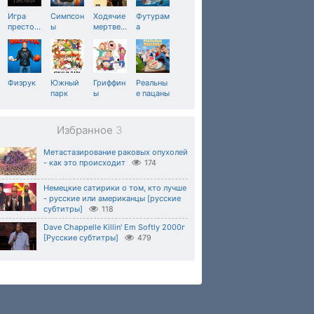
Игра
Симпсон
Ходячие
Футурам
престо
…
ы
мертве
…
а
Физрук
Южный
Гриффин
Реальны
парк
ы
е пацаны
Избранное
3
Метастазирование раковых опухолей
- как это происходит
174
Немецкие сатирики о том, кто лучше
- русские или американцы [русские
субтитры]
118
Dave Chappelle Killin' Em Softly 2000г
[Русские субтитры]
479