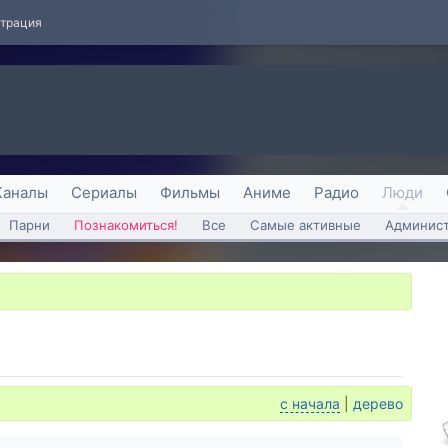
страция
Каналы
Сериалы
Фильмы
Аниме
Радио
Люди
Парни
Познакомиться!
Все
Самые активные
Админист
с начала
|
дерево