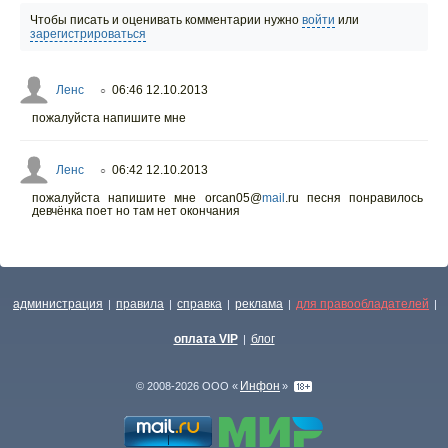
Чтобы писать и оценивать комментарии нужно
войти
или
зарегистрироваться
Ленс
06:46 12.10.2013
○
пожалуйста напишите мне
Ленс
06:42 12.10.2013
○
пожалуйста напишите мне orcan05@
mail
.ru песня понравилось
девчёнка поет но там нет окончания
администрация
правила
справка
реклама
для правообладателей
|
|
|
|
|
оплата VIP
блог
|
Инфон
© 2008-2026 ООО «
»