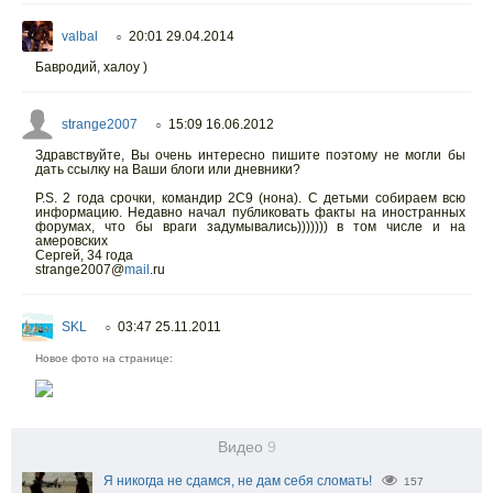
valbal
20:01 29.04.2014
○
Бавродий, халоу )
strange2007
15:09 16.06.2012
○
Здравствуйте, Вы очень интересно пишите поэтому не могли бы
дать ссылку на Ваши блоги или дневники?
P.S. 2 года срочки, командир 2С9 (нона). С детьми собираем всю
информацию. Недавно начал публиковать факты на иностранных
форумах, что бы враги задумывались))))))) в том числе и на
амеровских
Сергей, 34 года
strange2007@
mail
.ru
SKL
03:47 25.11.2011
○
Новое фото на странице:
Видео
9
Я никогда не сдамся, не дам себя сломать!
157