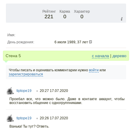
Рейтинг
Карма
Характер
221
0
0
Имя:
День рождения:
6 июля 1989, 37 лет
Стена
5
с начала
|
дерево
Чтобы писать и оценивать комментарии нужно
войти
или
зарегистрироваться
tiptope19
20:27 17.07.2020
○
Проебал все, что можно было. Даже в контакте аккаунт, чтобы
восстановить общение с одногруппниками.
tiptope19
20:26 17.07.2020
○
Ванька! Ты тут? Ответь.