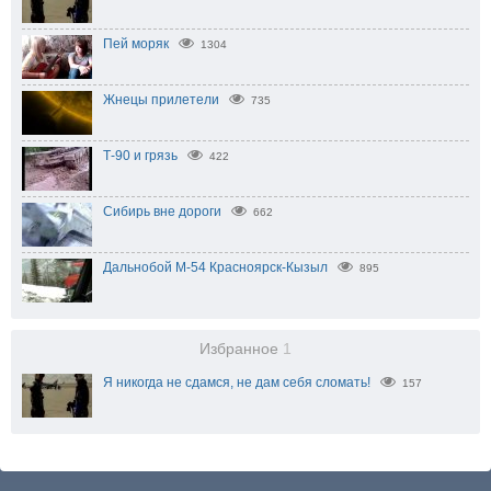
Пей моряк
1304
Жнецы прилетели
735
Т-90 и грязь
422
Сибирь вне дороги
662
Дальнобой М-54 Красноярск-Кызыл
895
Избранное
1
Я никогда не сдамся, не дам себя сломать!
157