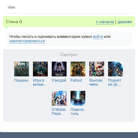
Имя:
Стена
0
с начала
|
дерево
Чтобы писать и оценивать комментарии нужно
войти
или
зарегистрироваться
Смотрит
Пацаны
Игра в
Уэнсдэй
Fallout
Ванпан
Поднят
кальм
…
чмен
ие ур
…
О Моём
Повели
Пере
…
тель