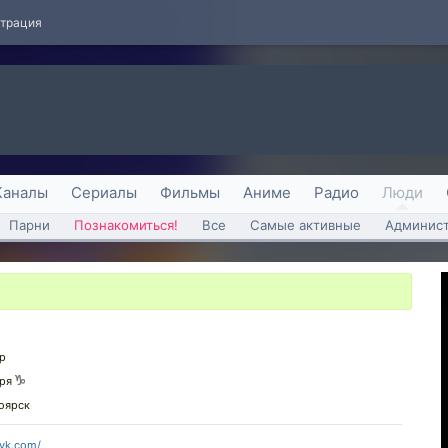
страция
Каналы
Сериалы
Фильмы
Аниме
Радио
Люди
Парни
Познакомиться!
Все
Самые активные
Админист
р
аря
оярск
/vk.com/