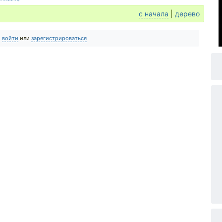
с начала
|
дерево
о
войти
или
зарегистрироваться