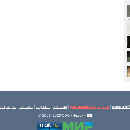
истрация
|
правила
|
справка
|
реклама
|
для правообладателей
|
оплата VI
© 2008-2026 ООО «
Инфон
»