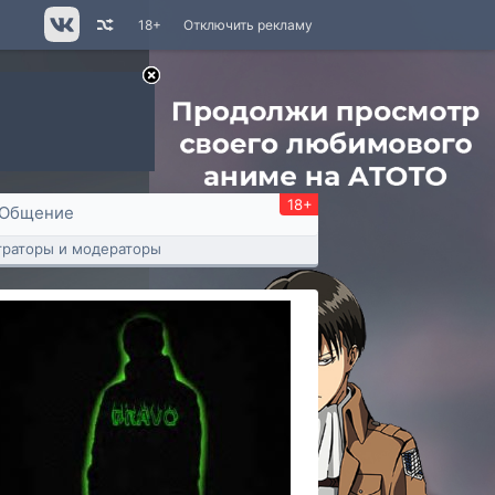
18+
Отключить рекламу
18+
Общение
раторы и модераторы