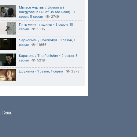
Мы все мертвы / Jigeum uri
hakgyoneun (All of Us Are Dead) - 1
сезон, 5 серия
2749
Пять минут тишины - 3 сезон, 10
серия
1305
Чернобыль / Chernobyl - 1 сезон, 1
серия
11656
Каратель / The Punisher - 2 сезон, 8
серия
5218
Дружина - 1 сезон, 1 серия
2378
P
|
блог