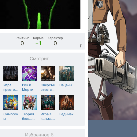
Рейтинг
Карма
Характер
0
+1
0
Смотрит
Игра
Рик и
Сверхъе
Пацаны
престо
…
Морти
стеств
…
Симпсон
Теория
Игра в
Ведьмак
ы
больш
…
кальма
…
Избранное
6