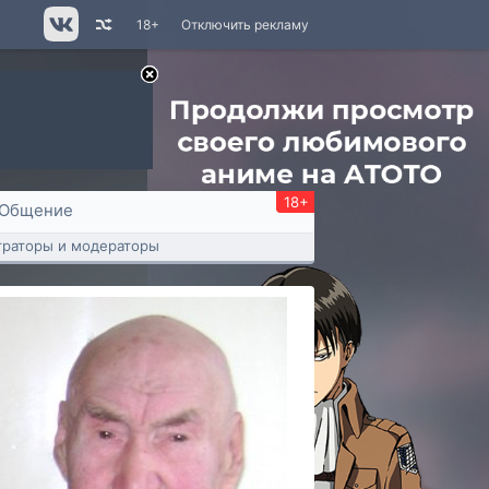
18+
Отключить рекламу
18+
Общение
раторы и модераторы