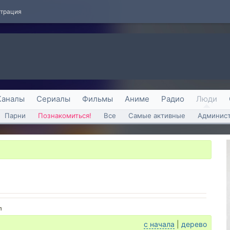
страция
Каналы
Сериалы
Фильмы
Аниме
Радио
Люди
Парни
Познакомиться!
Все
Самые активные
Админист
л
с начала
|
дерево