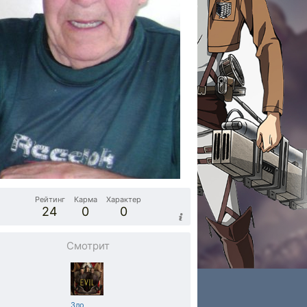
Рейтинг
Карма
Характер
24
0
0
Смотрит
Зло