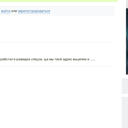
о
войти
или
зарегистрироваться
↓
работал в разведке спецов. ща мы твой адрес выцепим и ......