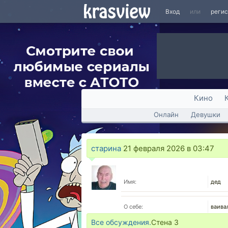
Вход
или
реги
Кино
Онлайн
Девушки
старина
21 февраля 2026 в 03:47
Имя:
дед
О себе:
ваива
Все обсуждения.
Стена
3