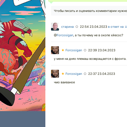
Чтобы писать и оценивать комментарии нужн
старина
22:54 23.04.2023
в ответ на 
○
@
Forcosigan
,
а ты почему не в окопе хйесос?
★
Forcosigan
22:39 23.04.2023
○
у меня на днях племаш возвращается с фронта. 
★
Forcosigan
22:37 23.04.2023
○
чмо ваиваное