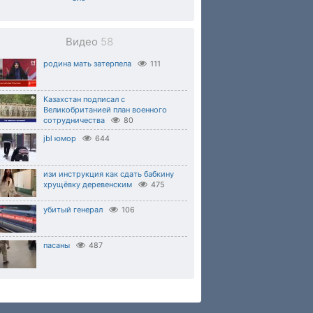
Видео
58
родина мать затерпела
111
Казахстан подписал с
Великобританией план военного
сотрудничества
80
jbl юмор
644
изи инструкция как сдать бабкину
хрущёвку деревенским
475
убитый генерал
106
пасаны
487