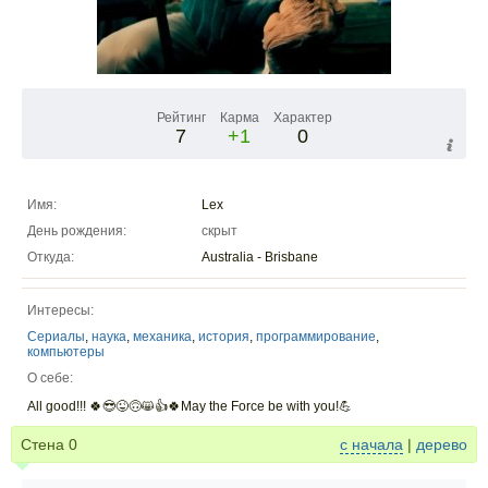
Рейтинг
Карма
Характер
7
+1
0
Имя:
Leх
День рождения:
скрыт
Откуда:
Australia - Brisbane
Интересы:
Сериалы
,
наука
,
механика
,
история
,
программирование
,
компьютеры
О себе:
All good!!! 🍀😎😜🙃😸👍🍀May the Force be with you!💪
Стена
0
с начала
|
дерево