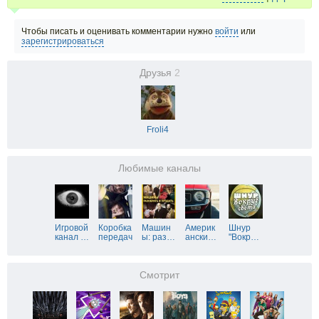
Чтобы писать и оценивать комментарии нужно
войти
или
зарегистрироваться
Друзья
2
Froli4
Любимые каналы
Игровой
Коробка
Машин
Америк
Шнур
канал
…
передач
ы: раз
…
ански
…
"Вокр
…
Смотрит