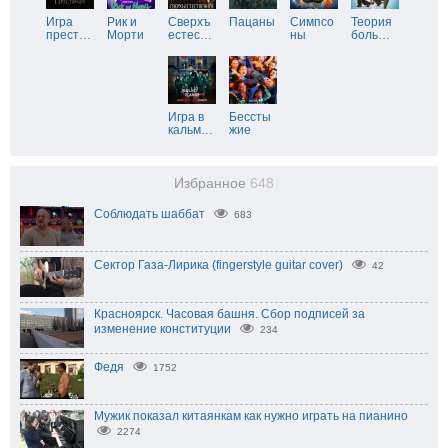
Игра
Рик и
Сверхъ
Пацаны
Симпсо
Теория
прест
…
Морти
естес
…
ны
боль
…
Игра в
Бессты
кальм
…
жие
Избранное
648
Соблюдать шаббат
683
Сектор Газа-Лирика (fingerstyle guitar cover)
42
Красноярск. Часовая башня. Сбор подписей за
изменение конституции
234
Федя
1752
Мужик показал китаянкам как нужно играть на пианино
2274