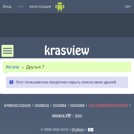
Вход
или
регистрация
18+
Alcone
→
Друзья
7
Этот пользователь предпочел скрыть список своих друзей.
администрация
правила
справка
реклама
для правообладателей
|
|
|
|
|
оплата VIP
блог
|
Инфон
© 2008-2026 ООО «
»