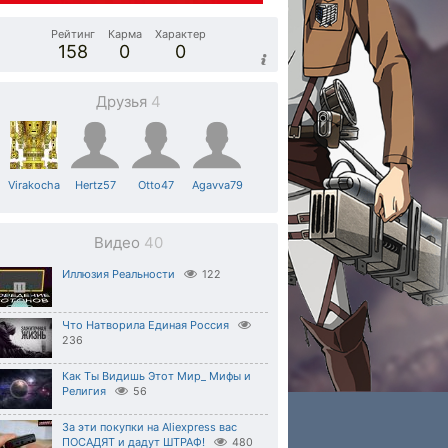
Рейтинг
Карма
Характер
158
0
0
Друзья
4
Virakocha
Hertz57
Otto47
Agavva79
Видео
40
Иллюзия Реальности
122
Что Натворила Единая Россия
236
Как Ты Видишь Этот Мир_ Мифы и
Религия
56
За эти покупки на Aliexpress вас
ПОСАДЯТ и дадут ШТРАФ!
480