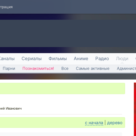
страция
Каналы
Сериалы
Фильмы
Аниме
Радио
Люди
Парни
Познакомиться!
Все
Самые активные
Админист
ий Иванович
с начала
|
дерево