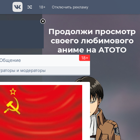
18+
Отключить рекламу
18+
Общение
раторы и модераторы