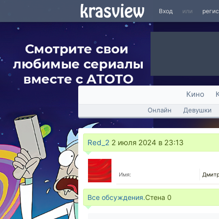
Вход
или
реги
Кино
Онлайн
Девушки
Red_2
2 июля 2024 в 23:13
Имя:
Дмитр
Все обсуждения.
Стена
0