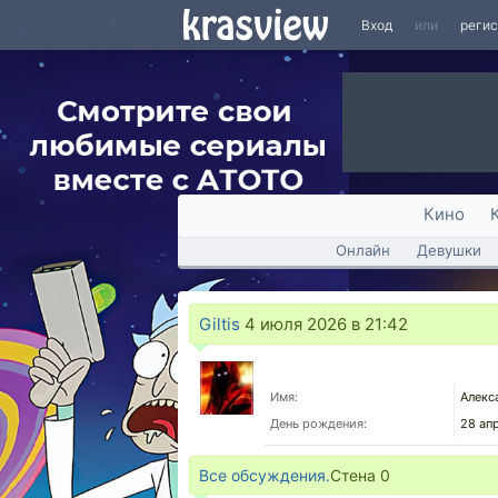
Вход
или
реги
Кино
Онлайн
Девушки
Giltis
4 июля 2026 в 21:42
Имя:
Алекс
День рождения:
28 ап
Все обсуждения.
Стена
0