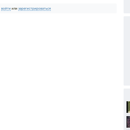
о
войти
или
зарегистрироваться