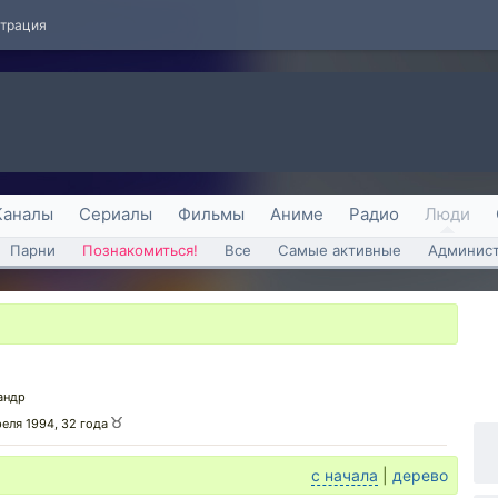
страция
Каналы
Сериалы
Фильмы
Аниме
Радио
Люди
Парни
Познакомиться!
Все
Самые активные
Админист
андр
реля 1994, 32 года
с начала
|
дерево