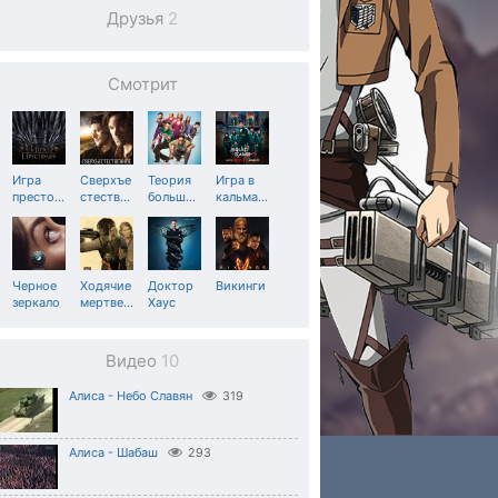
Друзья
2
Смотрит
Игра
Сверхъе
Теория
Игра в
престо
…
стеств
…
больш
…
кальма
…
Черное
Ходячие
Доктор
Викинги
зеркало
мертве
…
Хаус
Видео
10
Алиса - Небо Славян
319
Алиса - Шабаш
293