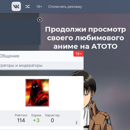
18+
Отключить рекламу
18+
Общение
раторы и модераторы
Рейтинг
Карма
Характер
114
+3
0