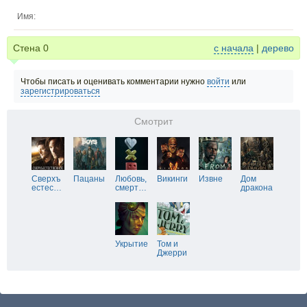
Имя:
Стена
0
с начала
|
дерево
Чтобы писать и оценивать комментарии нужно
войти
или
зарегистрироваться
Смотрит
Сверхъ
Пацаны
Любовь,
Викинги
Извне
Дом
естес
…
смерт
…
дракона
Укрытие
Том и
Джерри