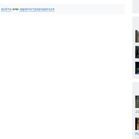
о
войти
или
зарегистрироваться
2
Po