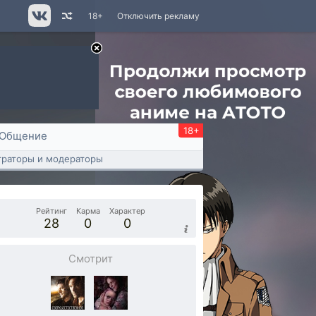
18+
Отключить рекламу
18+
Общение
раторы и модераторы
Рейтинг
Карма
Характер
28
0
0
Смотрит