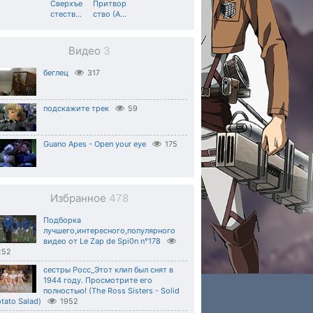
Сверхъе
Притвор
стеств
…
ство (А
…
Видео
3
беглец
317
подскажите трек
59
Guano Apes - Open your eye
175
Избранное
478
Подборка
лучшего,интересного,популярного
видео от Le Zap de Spi0n n°178
252
сестры Росс_Этот клип был cнят в
1944 году. Просмотрите его
полностью! (The Ross Sisters - Solid
tato Salad)
1952