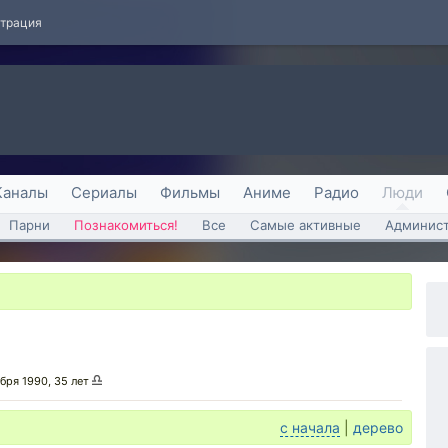
страция
Каналы
Сериалы
Фильмы
Аниме
Радио
Люди
Парни
Познакомиться!
Все
Самые активные
Админист
ября 1990, 35 лет
с начала
|
дерево