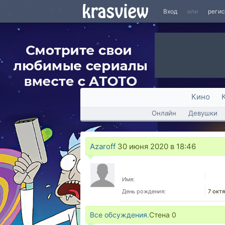
Вход
или
реги
Кино
Онлайн
Девушки
Azaroff
30 июня 2020 в 18:46
Имя:
День рождения:
7 окт
Все обсуждения.
Стена
0