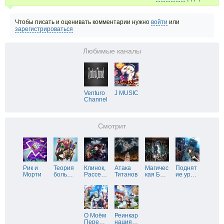
Чтобы писать и оценивать комментарии нужно
войти
или
зарегистрироваться
Любимые каналы
Venturo
J MUSIC
Channel
Смотрит
Рик и
Теория
Клинок,
Атака
Магичес
Поднят
Морти
боль
…
Рассе
…
Титанов
кая Б
…
ие ур
…
О Моём
Реинкар
Пере
…
нация
…