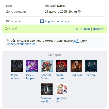
Имя:
Алексей Юрков
День рождения:
27 августа 1995, 30 лет
ВКонтакте:
http://vk.com/st.spyro
Стена
0
с начала
|
дерево
Чтобы писать и оценивать комментарии нужно
войти
или
зарегистрироваться
Смотрит
Игра
Рик и
Теория
Очень
Ведьмак
Шерлок
прест
…
Морти
боль
…
стран
…
Магичес
Гриффи
кая Б
…
ны