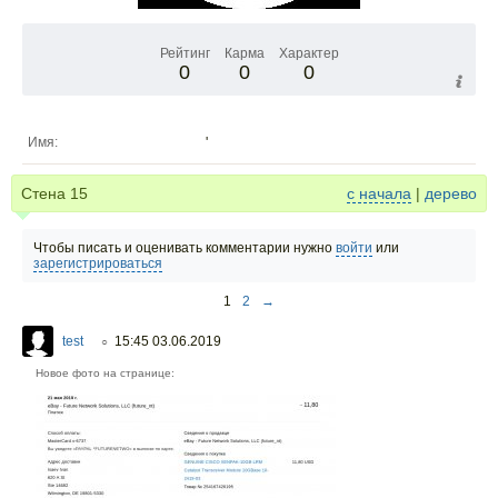
Рейтинг
Карма
Характер
0
0
0
Имя:
'
Стена
15
с начала
|
дерево
Чтобы писать и оценивать комментарии нужно
войти
или
зарегистрироваться
1
2
→
test
15:45 03.06.2019
○
Новое фото на странице: