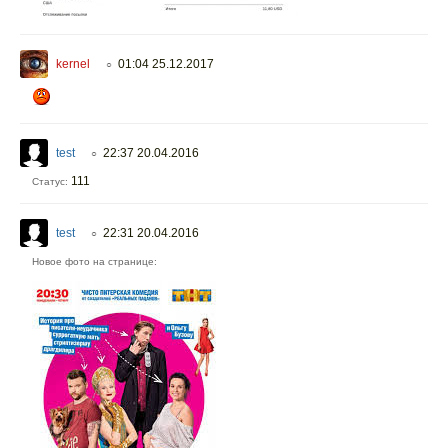
kernel
01:04 25.12.2017
○
test
22:37 20.04.2016
○
111
Статус:
test
22:31 20.04.2016
○
Новое фото на странице: