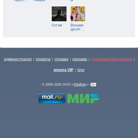
прест
…
тяжкие
ы
Готэм
Восьми
десят
…
администрация
правила
справка
реклама
для правообладателей
|
|
|
|
|
оплата VIP
блог
|
Инфон
© 2008-2026 ООО «
»