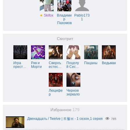
★
Skifox
Владими
Pablo173
р
1
Пахомов
Смотрит
Игра
Рик и
Сверхъ
Поцелу
Пацаны
Ведьмак
прест
…
Морти
естес
…
й Сес
…
Люцифе
Черное
р
зеркало
Избранное
179
Двенадцать / Twelve | 트웰브 - 1 сезон,1 серия
785