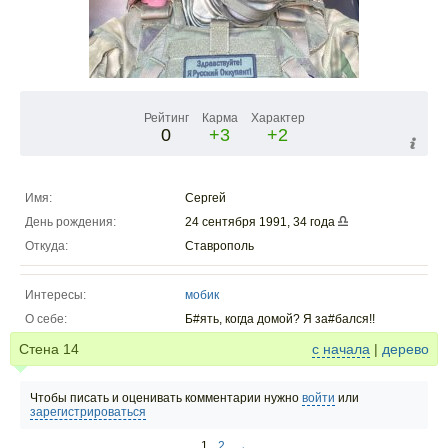
Рейтинг
Карма
Характер
0
+3
+2
Имя:
Сергей
День рождения:
24 сентября 1991, 34 года
Откуда:
Ставрополь
Интересы:
мобик
О себе:
Б#ять, когда домой? Я за#бался!!
Стена
14
с начала
|
дерево
Чтобы писать и оценивать комментарии нужно
войти
или
зарегистрироваться
1
2
→