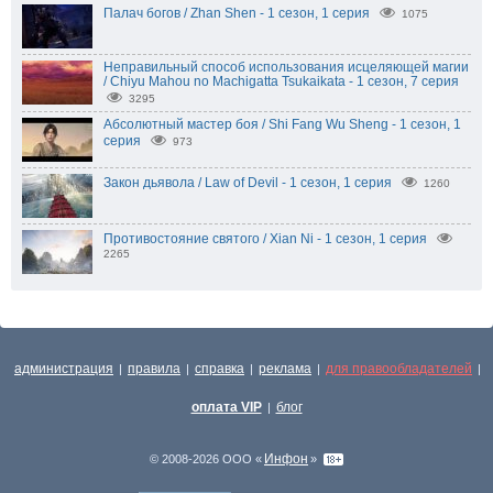
Палач богов / Zhan Shen - 1 сезон, 1 серия
1075
Неправильный способ использования исцеляющей магии
/ Chiyu Mahou no Machigatta Tsukaikata - 1 сезон, 7 серия
3295
Абсолютный мастер боя / Shi Fang Wu Sheng - 1 сезон, 1
серия
973
Закон дьявола / Law of Devil - 1 сезон, 1 серия
1260
Противостояние святого / Xian Ni - 1 сезон, 1 серия
2265
администрация
правила
справка
реклама
для правообладателей
|
|
|
|
|
оплата VIP
блог
|
Инфон
© 2008-2026 ООО «
»