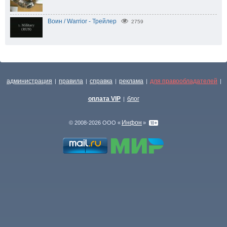
Воин / Warrior - Трейлер
2759
администрация
правила
справка
реклама
для правообладателей
|
|
|
|
|
оплата VIP
блог
|
Инфон
© 2008-2026 ООО «
»