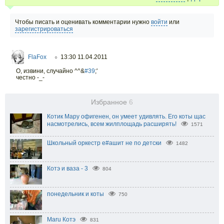
Чтобы писать и оценивать комментарии нужно
войти
или
зарегистрироваться
FlaFox
13:30 11.04.2011
○
О, извини, случайно ^^&
#39
;'
честно -_-
Избранное
6
Котик Мару офигенен, он умеет удивлять. Его коты щас
насмотрелись, всем жилплощадь расширять!
1571
Школьный оркестр е#ашит не по детски
1482
Котэ и ваза - 3
804
понедельник и коты
750
Maru Котэ
831