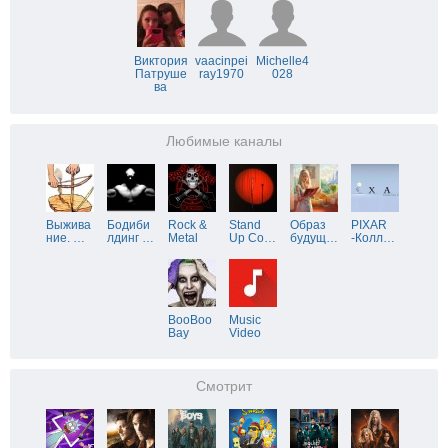
Виктория
vaacinpei
Michelle4
Патруше
ray1970
028
ва
Любимые каналы
Выжива
Бодиби
Rock &
Stand
Образ
PIXAR
ние.
…
лдинг
…
Metal
Up Co
…
будущ
…
-Колл
…
BooBoo
Music
Bay
Video
Смотрит