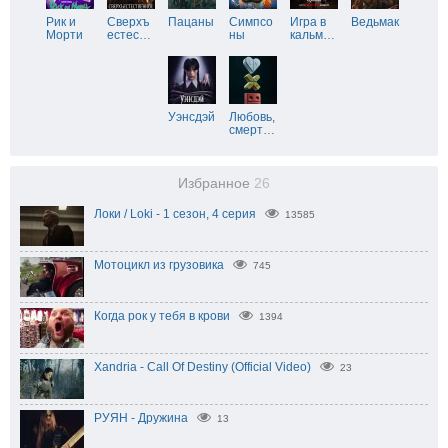
Рик и
Сверхъ
Пацаны
Симпсо
Игра в
Ведьмак
Морти
естес
…
ны
кальм
…
Уэнсдэй
Любовь,
смерт
…
Избранное
26
Локи / Loki - 1 сезон, 4 серия
13585
Мотоцикл из грузовика
745
Когда рок у тебя в крови
1394
Xandria - Call Of Destiny (Official Video)
23
РУЯН - Дружина
13