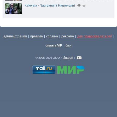
Kalevala - Nagryanuli ( Нагрянули)
65
администрация
правила
справка
реклама
для правообладателей
|
|
|
|
|
оплата VIP
блог
|
Инфон
© 2008-2026 ООО «
»