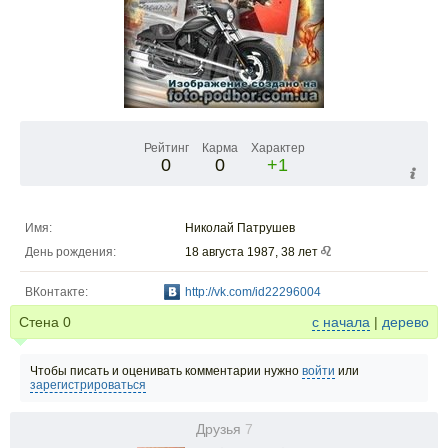
Рейтинг
Карма
Характер
0
0
+1
Имя:
Николай Патрушев
День рождения:
18 августа 1987, 38 лет
ВКонтакте:
http://vk.com/id22296004
Стена
0
с начала
|
дерево
Чтобы писать и оценивать комментарии нужно
войти
или
зарегистрироваться
Друзья
7