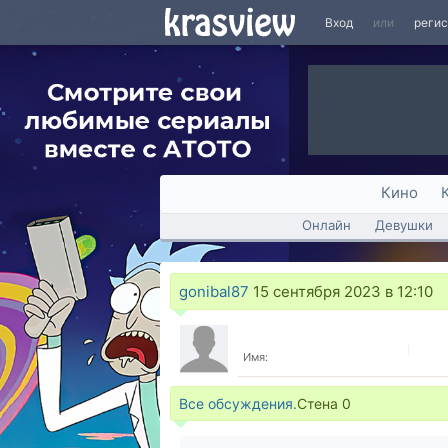
Вход
или
реги
Кино
Онлайн
Девушки
gonibal87
15 сентября 2023 в 12:10
Имя:
Все обсуждения.
Стена
0