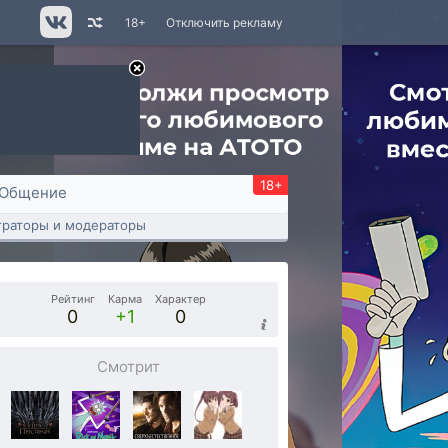
18+
Отключить рекламу
18+
Общение
раторы и модераторы
Рейтинг
Карма
Характер
0
+1
0
Смотрит