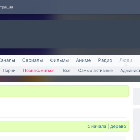
страция
Каналы
Сериалы
Фильмы
Аниме
Радио
Люди
Парни
Познакомиться!
Все
Самые активные
Админист
с начала
|
дерево