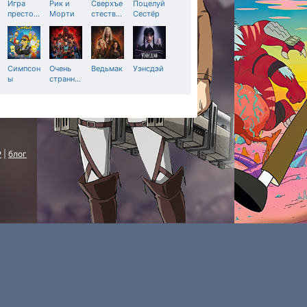
Игра
Рик и
Сверхъе
Поцелуй
престо
…
Морти
стеств
…
Сестёр
Симпсон
Очень
Ведьмак
Уэнсдэй
ы
странн
…
P
|
блог