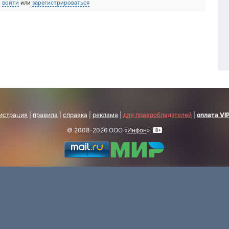
о
войти
или
зарегистрироваться
истрация
|
правила
|
справка
|
реклама
|
для правообладателей
|
оплата VI
© 2008-2026 ООО «
Инфон
»