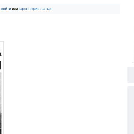
о
войти
или
зарегистрироваться