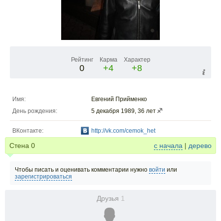
Рейтинг
Карма
Характер
0
+4
+8
Имя:
Евгений Прийменко
День рождения:
5 декабря 1989, 36 лет
ВКонтакте:
http://vk.com/cemok_het
Стена
0
с начала
|
дерево
Чтобы писать и оценивать комментарии нужно
войти
или
зарегистрироваться
Друзья
1