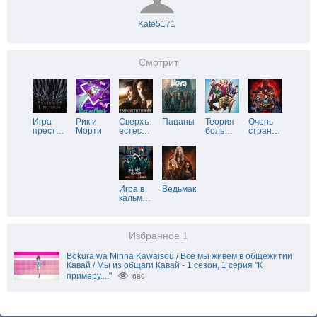
Kate5171
Смотрит
Игра
Рик и
Сверхъ
Пацаны
Теория
Очень
прест
…
Морти
естес
…
боль
…
стран
…
Игра в
Ведьмак
кальм
…
Избранное
1
Bokura wa Minna Kawaisou / Все мы живем в общежитии
Кавай / Мы из общаги Кавай - 1 сезон, 1 серия "К
примеру...."
689