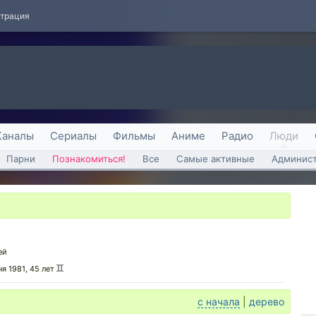
страция
Каналы
Сериалы
Фильмы
Аниме
Радио
Люди
Парни
Познакомиться!
Все
Самые активные
Админист
ей
ня 1981, 45 лет
с начала
|
дерево