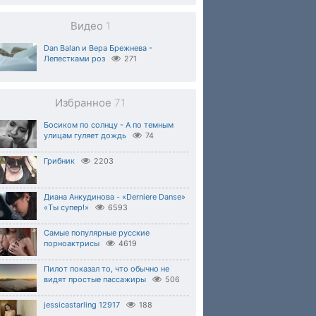
Видео
1
Dan Balan и Вера Брежнева -
Лепестками роз
271
Избранное
71
Босиком по солнцу - А по темным
улицам гуляет дождь
74
Грибник
2203
Диана Анкудинова - «Derniere Danse»
«Ты супер!»
6593
Самые популярные русские
порноактрисы
4619
Пилот показал то, что обычно не
видят простые пассажиры
506
jessicastarling 12917
188