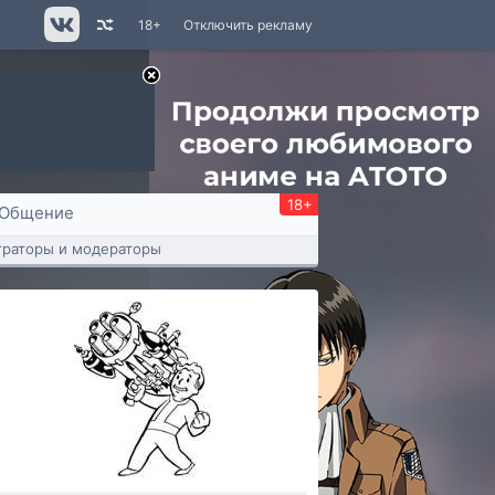
18+
Отключить рекламу
18+
Общение
раторы и модераторы