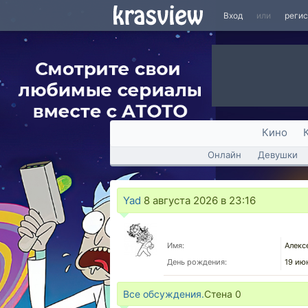
Вход
или
реги
Кино
Онлайн
Девушки
Yad
8 августа 2026 в 23:16
Имя:
Алекс
День рождения:
19 ию
Все обсуждения.
Стена
0