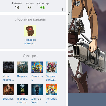
Рейтинг
Карма
Характер
14
0
+6
Любимые каналы
Подборк
и виде
…
Смотрит
Игра
Пацаны
Симпсон
Теория
престо
…
ы
больш
…
Ведьмак
Любовь,
Доктор
Футурам
смерть
…
Хаус
а