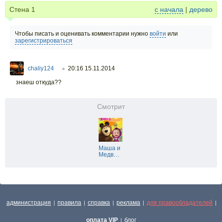
Стена
1
с начала
|
дерево
Чтобы писать и оценивать комментарии нужно
войти
или
зарегистрироваться
chaliy124
20:16 15.11.2014
○
знаеш откуда??
Смотрит
Маша и
Медв
…
администрация
правила
справка
реклама
для правообладателей
|
|
|
|
|
оплата VIP
блог
|