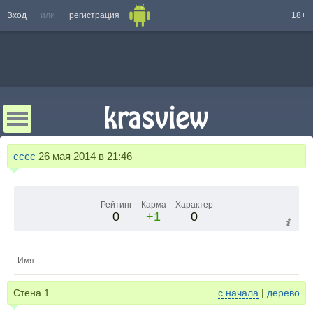
Вход
или
регистрация
18+
сссс
26 мая 2014 в 21:46
Рейтинг
Карма
Характер
0
+1
0
Имя:
Стена
1
с начала
|
дерево