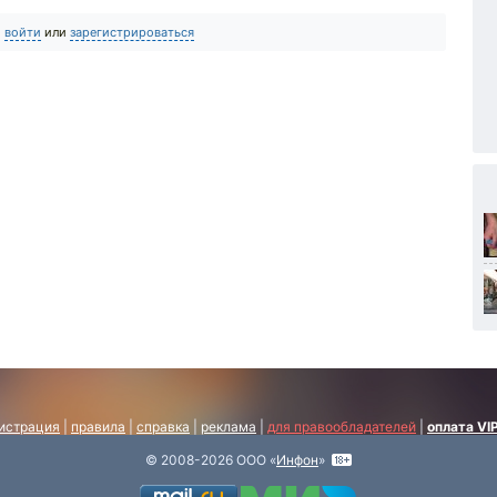
о
войти
или
зарегистрироваться
истрация
|
правила
|
справка
|
реклама
|
для правообладателей
|
оплата VI
© 2008-2026 ООО «
Инфон
»