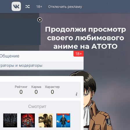
18+
Отключить рекламу
18+
Общение
раторы и модераторы
Рейтинг
Карма
Характер
0
0
0
Смотрит