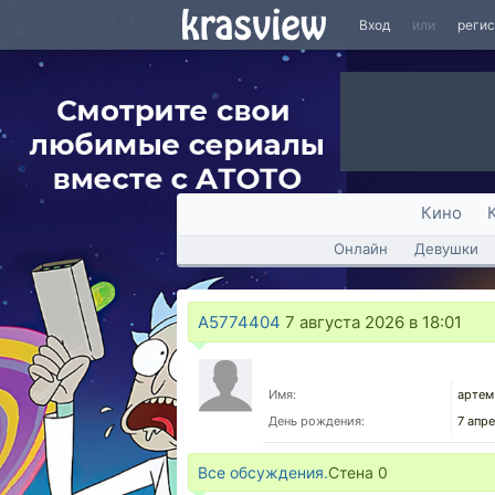
Вход
или
реги
Кино
Онлайн
Девушки
A5774404
7 августа 2026 в 18:01
Имя:
артем
День рождения:
7 апре
Все обсуждения.
Стена
0