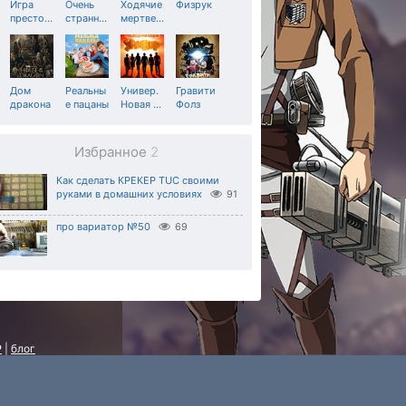
Игра
Очень
Ходячие
Физрук
престо
…
странн
…
мертве
…
Дом
Реальны
Универ.
Гравити
дракона
е пацаны
Новая
…
Фолз
Избранное
2
Как сделать КРЕКЕР TUC своими
руками в домашних условиях
91
про вариатор №50
69
P
|
блог