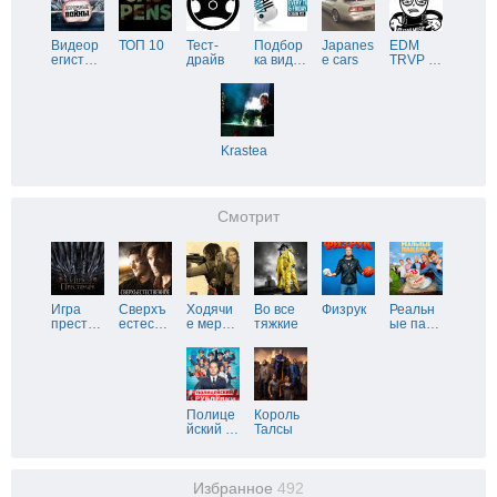
Видеор
ТОП 10
Тест-
Подбор
Japanes
EDM
егист
…
драйв
ка вид
…
e cars
TRVP
…
Krastea
Смотрит
Игра
Сверхъ
Ходячи
Во все
Физрук
Реальн
прест
…
естес
…
е мер
…
тяжкие
ые па
…
Полице
Король
йский
…
Талсы
Избранное
492