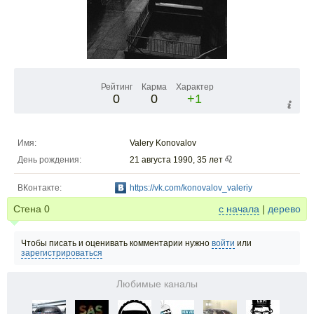
Рейтинг
Карма
Характер
0
0
+1
Имя:
Valery Konovalov
День рождения:
21 августа 1990, 35 лет
ВКонтакте:
https://vk.com/konovalov_valeriy
Стена
0
с начала
|
дерево
Чтобы писать и оценивать комментарии нужно
войти
или
зарегистрироваться
Любимые каналы