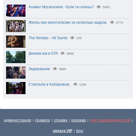
Азамат Мусагалиев - Хули ты ноешь?
5695
Жизнь при капитализме за несколько кадров.
3773
The Ninetys – All Saints
158
физика как в GTA
3886
Задержание
3986
Стрельба в Хабаровске.
1284
администрация
правила
справка
реклама
для правообладателей
|
|
|
|
|
оплата VIP
блог
|