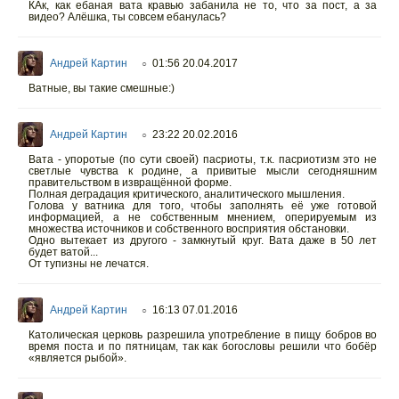
КАк, как ебаная вата кравью забанила не то, что за пост, а за
видео? Алёшка, ты совсем ебанулась?
Андрей Картин
01:56 20.04.2017
○
Ватные, вы такие смешные:)
Андрей Картин
23:22 20.02.2016
○
Вата - упоротые (по сути своей) пасриоты, т.к. пасриотизм это не
светлые чувства к родине, а привитые мысли сегодняшним
правительством в извращённой форме.
Полная деградация критического, аналитического мышления.
Голова у ватника для того, чтобы заполнять её уже готовой
информацией, а не собственным мнением, оперируемым из
множества источников и собственного восприятия обстановки.
Одно вытекает из другого - замкнутый круг. Вата даже в 50 лет
будет ватой...
От тупизны не лечатся.
Андрей Картин
16:13 07.01.2016
○
Католическая церковь разрешила употребление в пищу бобров во
время поста и по пятницам, так как богословы решили что бобёр
«является рыбой».