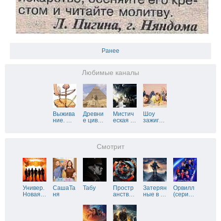
Ранее
Любимые каналы
Выжива
Древни
Мистич
Шоу
ние.
…
е цив
…
еская
…
зажиг
…
Смотрит
Универ.
СашаТа
Табу
Простр
Затерян
Орвилл
Новая
…
ня
анств
…
ные в
…
(сери
…