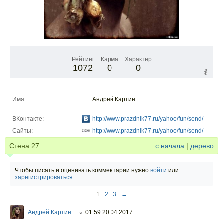
Рейтинг
Карма
Характер
1072
0
0
Имя:
Андрей Картин
ВКонтакте:
http://www.prazdnik77.ru/yahoo/fun/send/
Сайты:
http://www.prazdnik77.ru/yahoo/fun/send/
Стена
27
с начала
|
дерево
Чтобы писать и оценивать комментарии нужно
войти
или
зарегистрироваться
1
2
3
→
Андрей Картин
01:59 20.04.2017
○