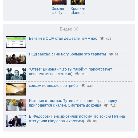
Звездн
Хроники
ый Пу
…
Шанн
…
Видео
60
Бензин в США стал дешевле чем у нас
423
НОД заехал. Я не могу больше это терпеть!
68
"Ответ" Димона - "Кто ты такой?" (присутствует
ненормативная лексика)
1135
совсем немножко про грибы
439
История о том, как Путин лично помог красноярцу
приподнятся с кален. Смотреть до конца
713
Е. Фёдоров- Пенсию отняли потому что войска Путина
отступили (Федоров и хомячки)
88