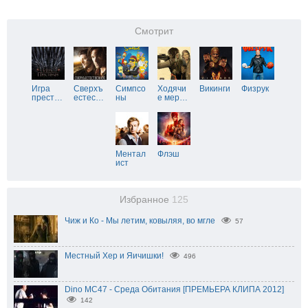
Смотрит
Игра
Сверхъ
Симпсо
Ходячи
Викинги
Физрук
прест
…
естес
…
ны
е мер
…
Ментал
Флэш
ист
Избранное
125
Чиж и Ко - Мы летим, ковыляя, во мгле
57
Местный Хер и Яичишки!
496
Dino MC47 - Среда Обитания [ПРЕМЬЕРА КЛИПА 2012]
142