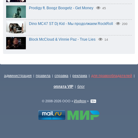
Prodigy ft. Boogz Boogetz - Get Money
45
Dino MC47 ST Dj Kid - Мы продолжаем RockRoll
200
Block McCloud & Vinnie Paz - True Lies
14
администрация
правила
справка
реклама
для правообладателей
|
|
|
|
|
оплата VIP
блог
|
Инфон
© 2008-2026 ООО «
»