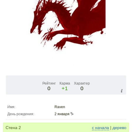
Рейтинг
Карма
Характер
0
+1
0
Имя:
Raven
День рождения:
2 января
Стена
2
с начала
|
дерево