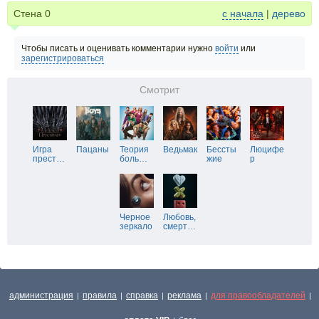
Стена
0
с начала
|
дерево
Чтобы писать и оценивать комментарии нужно
войти
или
зарегистрироваться
Смотрит
Игра
Пацаны
Теория
Ведьмак
Бессты
Люцифе
прест
…
боль
…
жие
р
Черное
Любовь,
зеркало
смерт
…
администрация
правила
справка
реклама
для правообладателей
|
|
|
|
|