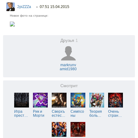
2piZZZa
07:51 15.04.2015
○
Новое фото на странице:
Друзья
1
markrunv
amid1980
Смотрит
Игра
Рик и
Сверхъ
Симпсо
Теория
Очень
прест
…
Морти
естес
…
ны
боль
…
стран
…