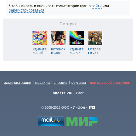
Чтобы писать и оценивать комментарии нужно
войти
или
зарегистрироваться
Смотрит
Удивите
Котенок
Удивите
Остров
льный
…
Шмяк
льно с
…
Отчая
…
администрация
правила
справка
реклама
для правообладателей
|
|
|
|
|
оплата VIP
блог
|
Инфон
© 2008-2026 ООО «
»