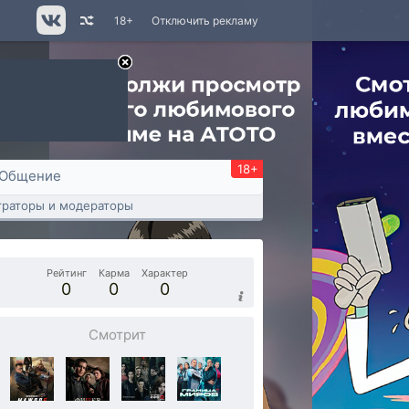
18+
Отключить рекламу
18+
Общение
раторы и модераторы
Рейтинг
Карма
Характер
0
0
0
Смотрит