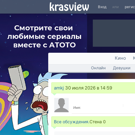
Вход
или
реги
Кино
Онлайн
Девушки
amkj
30 июля 2026 в 14:59
Имя:
Все обсуждения.
Стена
0