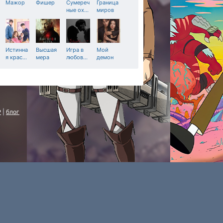
Мажор
Фишер
Сумереч
Граница
ные ох
…
миров
Истинна
Высшая
Игра в
Мой
я крас
…
мера
любов
…
демон
P
|
блог