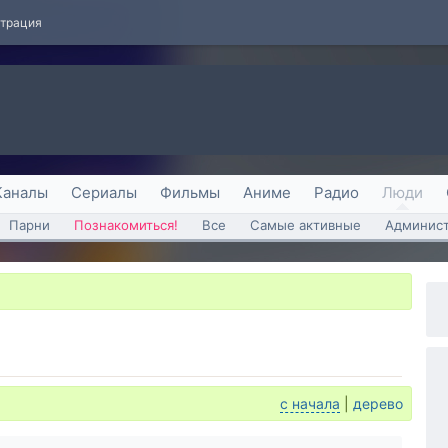
страция
Каналы
Сериалы
Фильмы
Аниме
Радио
Люди
Парни
Познакомиться!
Все
Самые активные
Админист
с начала
|
дерево