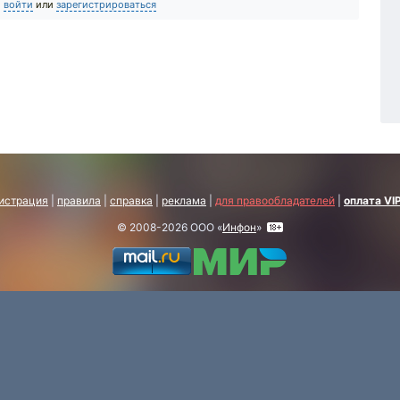
о
войти
или
зарегистрироваться
истрация
|
правила
|
справка
|
реклама
|
для правообладателей
|
оплата VI
© 2008-2026 ООО «
Инфон
»