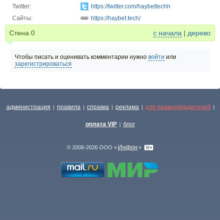
Twitter:
https://twitter.com/haybettechh
Сайты:
https://haybet.tech/
Стена
0
с начала
|
дерево
Чтобы писать и оценивать комментарии нужно
войти
или
зарегистрироваться
администрация
правила
справка
реклама
для правообладателей
|
|
|
|
|
оплата VIP
блог
|
Инфон
© 2008-2026 ООО «
»