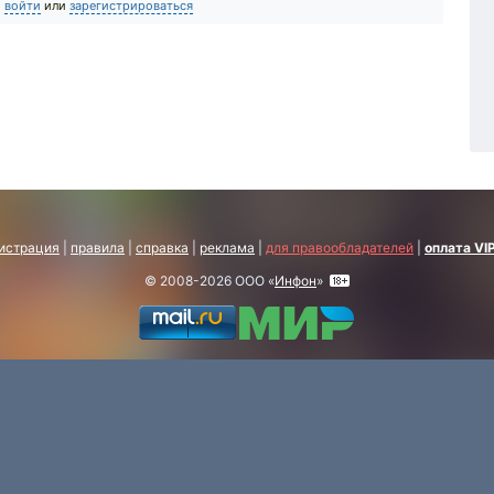
о
войти
или
зарегистрироваться
истрация
|
правила
|
справка
|
реклама
|
для правообладателей
|
оплата VI
© 2008-2026 ООО «
Инфон
»