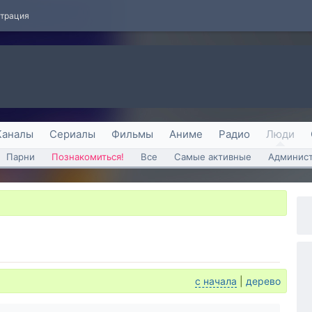
страция
Каналы
Сериалы
Фильмы
Аниме
Радио
Люди
Парни
Познакомиться!
Все
Самые активные
Админист
с начала
|
дерево