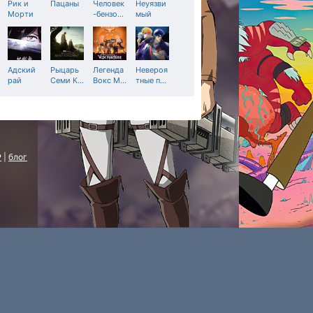
Рик и
Пацаны
Человек
Неуязви
Морти
-бензо
…
мый
Адский
Рыцарь
Легенда
Невероя
рай
Семи К
…
Вокс М
…
тные п
…
P
|
блог