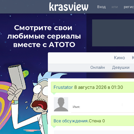
Вход
или
реги
Кино
Онлайн
Девушки
Frustator
8 августа 2026 в 01:30
Имя:
Все обсуждения.
Стена
0