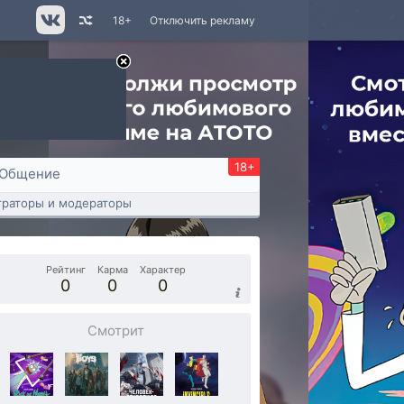
18+
Отключить рекламу
18+
Общение
раторы и модераторы
Рейтинг
Карма
Характер
0
0
0
Смотрит