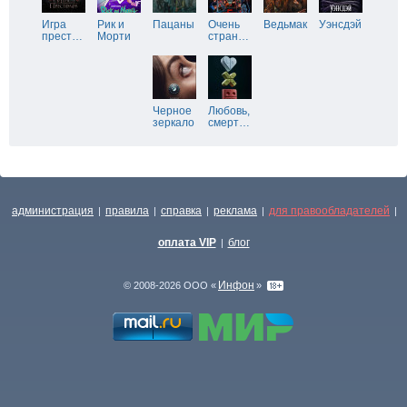
Игра
Рик и
Пацаны
Очень
Ведьмак
Уэнсдэй
прест
…
Морти
стран
…
Черное
Любовь,
зеркало
смерт
…
администрация
правила
справка
реклама
для правообладателей
|
|
|
|
|
оплата VIP
блог
|
Инфон
© 2008-2026 ООО «
»