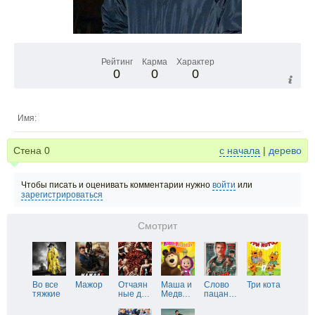
Рейтинг
Карма
Характер
0
0
0
Имя:
Стена
0
с начала
|
дерево
Чтобы писать и оценивать комментарии нужно
войти
или
зарегистрироваться
Смотрит
Во все
Мажор
Отчаян
Маша и
Слово
Три кота
тяжкие
ные д
…
Медв
…
пацан
…