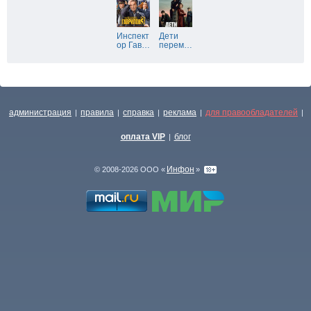
Инспект
Дети
ор Гав
…
перем
…
администрация
правила
справка
реклама
для правообладателей
|
|
|
|
|
оплата VIP
блог
|
Инфон
© 2008-2026 ООО «
»