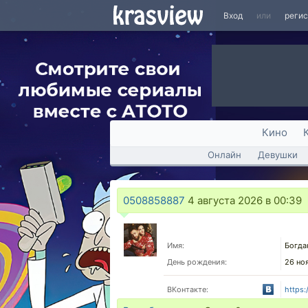
Вход
или
реги
Кино
Онлайн
Девушки
0508858887
4 августа 2026 в 00:39
Имя:
Богда
День рождения:
26 но
ВКонтакте:
https