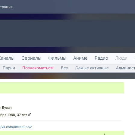
страция
Каналы
Сериалы
Фильмы
Аниме
Радио
Люди
Парни
Познакомиться!
Все
Самые активные
Админист
н Булан
ября 1988, 37 лет
://vk.com/id5550552