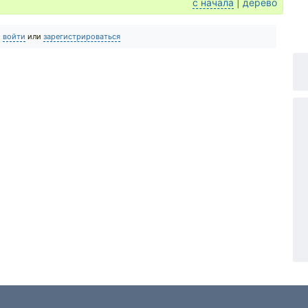
с начала
|
дерево
о
войти
или
зарегистрироваться