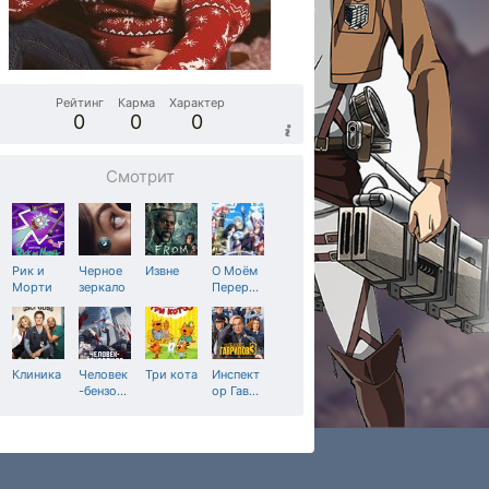
Рейтинг
Карма
Характер
0
0
0
Смотрит
Рик и
Черное
Извне
О Моём
Морти
зеркало
Перер
…
Клиника
Человек
Три кота
Инспект
-бензо
…
ор Гав
…