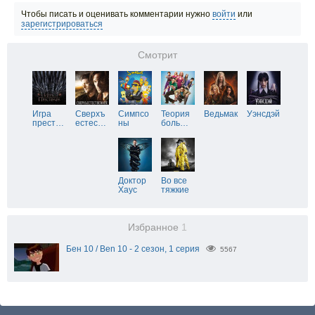
Чтобы писать и оценивать комментарии нужно
войти
или
зарегистрироваться
Смотрит
Игра
Сверхъ
Симпсо
Теория
Ведьмак
Уэнсдэй
прест
…
естес
…
ны
боль
…
Доктор
Во все
Хаус
тяжкие
Избранное
1
Бен 10 / Ben 10 - 2 сезон, 1 серия
5567