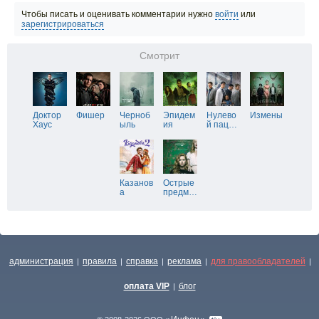
Чтобы писать и оценивать комментарии нужно
войти
или
зарегистрироваться
Смотрит
Доктор
Фишер
Черноб
Эпидем
Нулево
Измены
Хаус
ыль
ия
й пац
…
Казанов
Острые
а
предм
…
администрация
правила
справка
реклама
для правообладателей
|
|
|
|
|
оплата VIP
блог
|