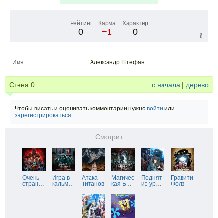
Рейтинг
Карма
Характер
0
−1
0
Имя:
Александр Штефан
Стена
0
с начала
|
дерево
Чтобы писать и оценивать комментарии нужно
войти
или
зарегистрироваться
Смотрит
Очень
Игра в
Атака
Магичес
Поднят
Гравити
стран
…
кальм
…
Титанов
кая Б
…
ие ур
…
Фолз