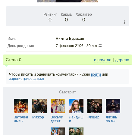
Рейтинг
Карма
Характер
0
0
0
Имя:
Никита Бурыхин
День рождения:
7 февраля 2106, -80 лет
Стена
0
с начала
|
дерево
Чтобы писать и оценивать комментарии нужно
войти
или
зарегистрироваться
Смотрит
Заточен
Мажор
Восьми
Ландыш
Фишер
Жизнь
ные к
…
десят
…
и
по вы
…