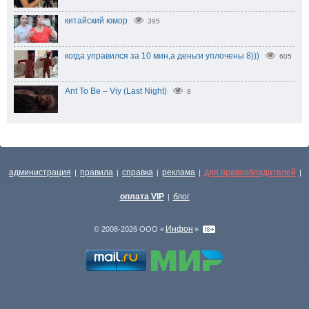
китайский юмор
395
когда управился за 10 мин,а деньги уплочены 8)))
605
Ant To Be – Viy (Last Night)
8
администрация
правила
справка
реклама
для правообладателей
|
|
|
|
|
оплата VIP
блог
|
Инфон
© 2008-2026 ООО «
»