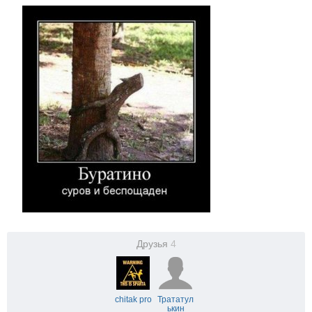
Друзья
4
chitak pro
Трататул
ькин