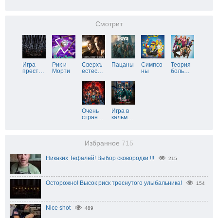
Смотрит
Игра
Рик и
Сверхъ
Пацаны
Симпсо
Теория
прест
…
Морти
естес
…
ны
боль
…
Очень
Игра в
стран
…
кальм
…
Избранное
715
Никаких Тефалей! Выбор сковородки !!!
215
Осторожно! Высок риск треснутого улыбальника!
154
Nice shot
489