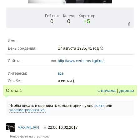
Рейтинг
Карма
Характер
0
0
+5
Имя:
День рождения:
17 августа 1985, 41 год
Сайты:
http://www.cerberus.kgrf.ru/
Интересы:
все
О себе:
я есть я )
Стена
1
с начала
|
дерево
Чтобы писать и оценивать комментарии нужно
войти
или
зарегистрироваться
MAXIMILIAN
22:06 16.02.2017
○
Новое фото на странице: