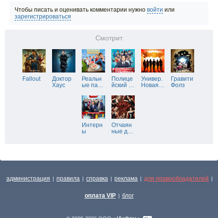
Чтобы писать и оценивать комментарии нужно
войти
или
зарегистрироваться
Смотрит
Fallout
Доктор
Реальн
Полице
Универ.
Гравити
Хаус
ые па
…
йский
…
Новая
…
Фолз
Интерн
Отчаян
ы
ные д
…
администрация
правила
справка
реклама
для правообладателей
|
|
|
|
|
оплата VIP
блог
|