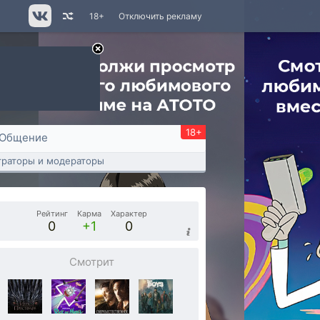
18+
Отключить рекламу
18+
Общение
раторы и модераторы
Рейтинг
Карма
Характер
0
+1
0
Смотрит