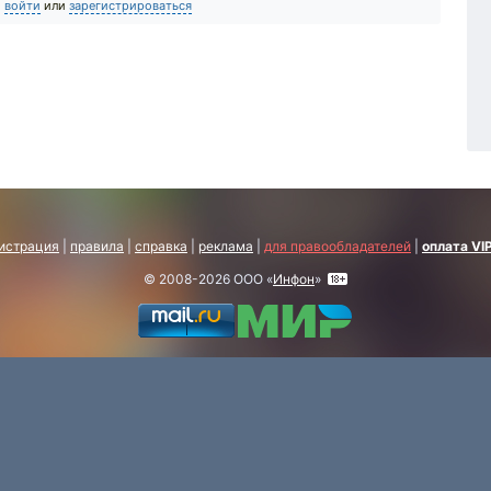
о
войти
или
зарегистрироваться
истрация
|
правила
|
справка
|
реклама
|
для правообладателей
|
оплата VI
© 2008-2026 ООО «
Инфон
»