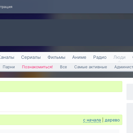
страция
Каналы
Сериалы
Фильмы
Аниме
Радио
Люди
Парни
Познакомиться!
Все
Самые активные
Админист
с начала
|
дерево