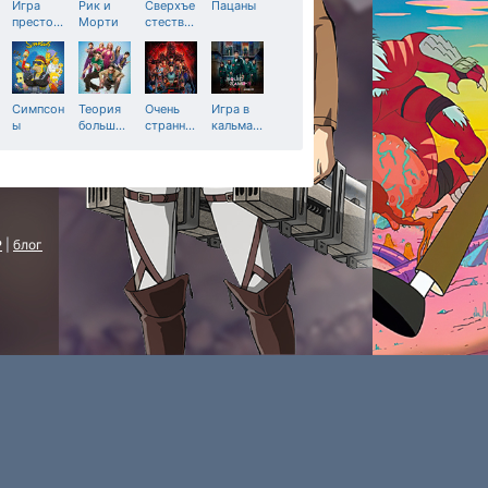
Игра
Рик и
Сверхъе
Пацаны
престо
…
Морти
стеств
…
Симпсон
Теория
Очень
Игра в
ы
больш
…
странн
…
кальма
…
P
|
блог