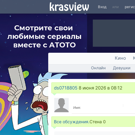
Вход
или
реги
Кино
Онлайн
Девушки
ds0718805
8 июня 2026 в 08:12
Имя:
Все обсуждения.
Стена
0